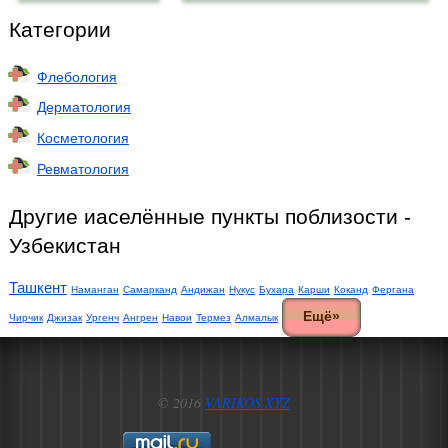
Категории
Флебология
Дерматология
Косметология
Ревматология
Другие иаселённые пункты поблизости -
Узбекистан
Ташкент
Наманган
Самарканд
Андижан
Нукус
Бухара
Карши
Коканд
Фергана
Ещё»
Чирчик
Джизак
Ургенч
Ангрен
Навои
Термез
Алмалык
© 2016
VARIKOS.XYZ