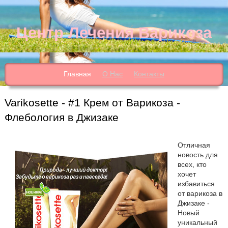
Центр Лечения Варикоза
Главная
О Нас
Контакты
Varikosette - #1 Крем от Варикоза -
Флебология в Джизаке
Отличная
новость для
всех, кто
хочет
избавиться
от варикоза в
Джизаке -
Новый
уникальный